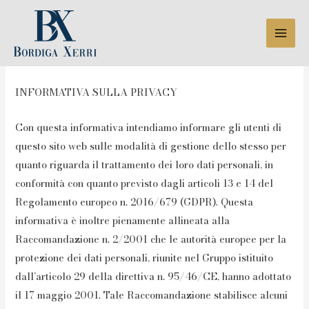
Cookie & Privacy Policy
INFORMATIVA SULLA PRIVACY
Con questa informativa intendiamo informare gli utenti di
questo sito web sulle modalità di gestione dello stesso per
quanto riguarda il trattamento dei loro dati personali, in
conformità con quanto previsto dagli articoli 13 e 14 del
Regolamento europeo n. 2016/679 (GDPR). Questa
informativa è inoltre pienamente allineata alla
Raccomandazione n. 2/2001 che le autorità europee per la
protezione dei dati personali, riunite nel Gruppo istituito
dall’articolo 29 della direttiva n. 95/46/CE, hanno adottato
il 17 maggio 2001. Tale Raccomandazione stabilisce alcuni