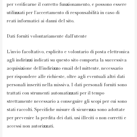
per verificarne il corretto funzionamento, e possono essere
utilizzati per l’accertamento di responsabilità in caso di
reati informatici ai danni del sito.
Dati forniti volontariamente dall’utente
L’invio facoltativo, esplicito e volontario di posta elettronica
agli indirizzi indicati su questo sito comporta la successiva
acquisizione dell’indirizzo email del mittente, necessario
per rispondere alle richieste, oltre agli eventuali altri dati
personali inseriti nella missiva. I dati personali forniti sono
trattati con strumenti automatizzati per il tempo
strettamente necessario a conseguire gli scopi per cui sono
stati raccolti. Specifiche misure di sicurezza sono adottate
per prevenire la perdita dei dati, usi illeciti o non corretti e
accessi non autorizzati.