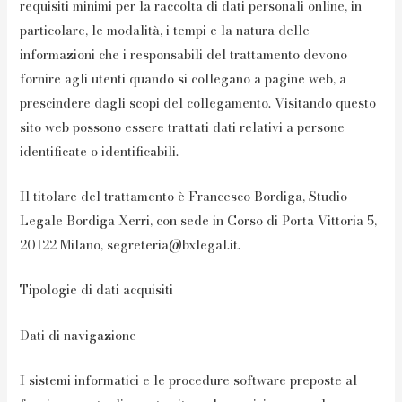
requisiti minimi per la raccolta di dati personali online, in
particolare, le modalità, i tempi e la natura delle
informazioni che i responsabili del trattamento devono
fornire agli utenti quando si collegano a pagine web, a
prescindere dagli scopi del collegamento. Visitando questo
sito web possono essere trattati dati relativi a persone
identificate o identificabili.
Il titolare del trattamento è Francesco Bordiga, Studio
Legale Bordiga Xerri, con sede in Corso di Porta Vittoria 5,
20122 Milano, segreteria@bxlegal.it.
Tipologie di dati acquisiti
Dati di navigazione
I sistemi informatici e le procedure software preposte al