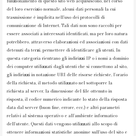
funzionamento di questo sito web acquisiscono, nel corso
del loro esercizio normale, alcuni dati personali la cui
trasmissione è implicita nell’uso dei protocolli di
comunicazione di Internet. Tali dati non sono raccolti per
essere associati a interessati identificati, ma per loro natura
potrebbero, attraverso elaborazioni ed associazioni con dati
detenuti da terzi, permettere di identificare gli utenti. In
questa categoria rientrano gli indirizzi IP o i nomi a dominio
dei computer utilizzati dagli utenti che si connettono al sito,
gli indirizzi in notazione URI delle risorse richieste, l’orario
della richiesta, il metodo utilizzato nel sottoporre la
richiesta al server, la dimensione del file ottenuto in
risposta, il codice numerico indicante lo stato della risposta
data dal server (buon fine, errore, ecc.) e altri parametri
relativi al sistema operativo e all’ambiente informatico
dell’utente. Questi dati vengono utilizzati allo scopo di
ottenere informazioni statistiche anonime sull’uso del sito e