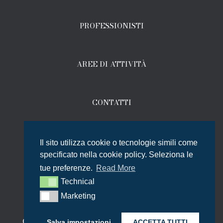
PROFESSIONISTI
AREE DI ATTIVITÀ
CONTATTI
ITALIANO
Il sito utilizza cookie o tecnologie simili come
specificato nella cookie policy. Seleziona le
tue preferenze.
Read More
Technical
Technical
Marketing
Marketing
Copyright © 2026 Bordiga Xerri Studio Legale Milano
Salva impostazioni
ACCETTA TUTTI