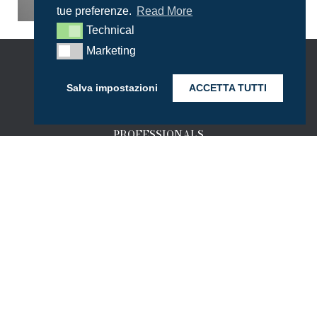
tue preferenze.
Read More
Technical
Technical
Marketing
Marketing
HOME
Salva impostazioni
ACCETTA TUTTI
PROFESSIONALS
TÄTIGKEITSBEREICHE
KONTAKT
DEUTSCH