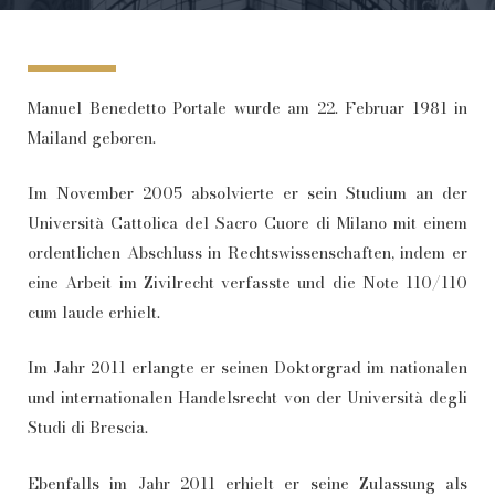
Manuel Benedetto Portale wurde am 22. Februar 1981 in
Mailand geboren.
Im November 2005 absolvierte er sein Studium an der
Università Cattolica del Sacro Cuore di Milano mit einem
ordentlichen Abschluss in Rechtswissenschaften, indem er
eine Arbeit im Zivilrecht verfasste und die Note 110/110
cum laude erhielt.
Im Jahr 2011 erlangte er seinen Doktorgrad im nationalen
und internationalen Handelsrecht von der Università degli
Studi di Brescia.
Ebenfalls im Jahr 2011 erhielt er seine Zulassung als