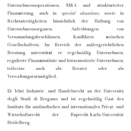
Unternehmensoperationen, M&A und strukturierter
Finanzierung, auch in
special situations
, sowie in
Rechtsstreitigkeiten hinsichtlich der Haftung von
Unternehmensorganen, Anfechtungen von
Versammlungsbeschlüssen, Konflikten zwischen
Gesellschaftern. Im Bereich der außergerichtlichen
Beratung unterstützt er regelmäßig Unternehmen,
regulierte Finanzinstitute und börsennotierte Unternehmen,
teilweise auch als Berater oder als
Verwaltungsratsmitglied.
Er lehrt Industrie- und Handelsrecht an der Università
degli Studi di Bergamo und ist regelmäßig Gast des
Instituts für ausländisches und internationales Privat- und
Wirtschaftsrecht der Ruprecht-Karls-Universität
Heidelberg.