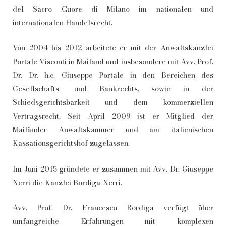
del Sacro Cuore di Milano im nationalen und
internationalen Handelsrecht.
Von 2004 bis 2012 arbeitete er mit der Anwaltskanzlei
Portale-Visconti in Mailand und insbesondere mit Avv. Prof.
Dr. Dr. h.c. Giuseppe Portale in den Bereichen des
Gesellschafts- und Bankrechts, sowie in der
Schiedsgerichtsbarkeit und dem kommerziellen
Vertragsrecht. Seit April 2009 ist er Mitglied der
Mailänder Anwaltskammer und am italienischen
Kassationsgerichtshof zugelassen.
Im Juni 2015 gründete er zusammen mit Avv. Dr. Giuseppe
Xerri die Kanzlei Bordiga-Xerri.
Avv. Prof. Dr. Francesco Bordiga verfügt über
umfangreiche Erfahrungen mit komplexen